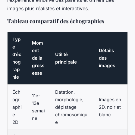
l’expérience émotive des parents et offrent des
images plus réalistes et interactives.
Tableau comparatif des échographies
Typ
Mom
e
ent
Détails
d’éc
Utilité
de la
des
hog
principale
gross
images
rap
esse
hie
Éch
Datation,
11e-
ogr
morphologie,
Images en
13e
aphi
dépistage
2D, noir et
semai
e
chromosomiqu
blanc
ne
2D
e