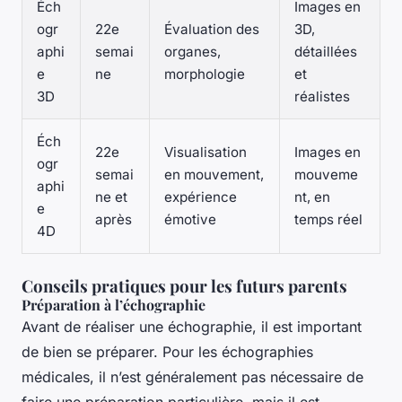
Éch
Images en
ogr
22e
Évaluation des
3D,
aphi
semai
organes,
détaillées
e
ne
morphologie
et
3D
réalistes
Éch
22e
Visualisation
Images en
ogr
semai
en mouvement,
mouveme
aphi
ne et
expérience
nt, en
e
après
émotive
temps réel
4D
Conseils pratiques pour les futurs parents
Préparation à l’échographie
Avant de réaliser une échographie, il est important
de bien se préparer. Pour les échographies
médicales, il n’est généralement pas nécessaire de