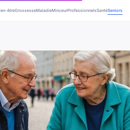
ien-être
Grossesse
Maladie
Minceur
Professionnels
Santé
Seniors