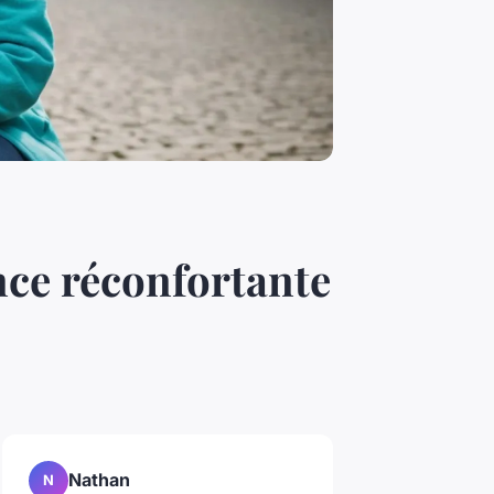
ce réconfortante
Nathan
N