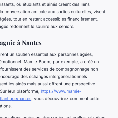
ssants, où étudiants et aînés créent des liens
 la conversation amicale aux sorties culturelles, visent
âgées, tout en restant accessibles financièrement.
s redonnent le sourire aux seniors.
agnie à Nantes
ent un soutien essentiel aux personnes âgées,
et émotionnel. Mamie-Boom, par exemple, a créé un
s fournissent des services de compagnonnage non
encourage des échanges intergénérationnels
ent les aînés mais aussi offrent une perspective
ur leur plateforme,
https://www.mamie-
lantique/nantes
, vous découvrirez comment cette
tions.
versations amicales, des sorties culturelles, et même